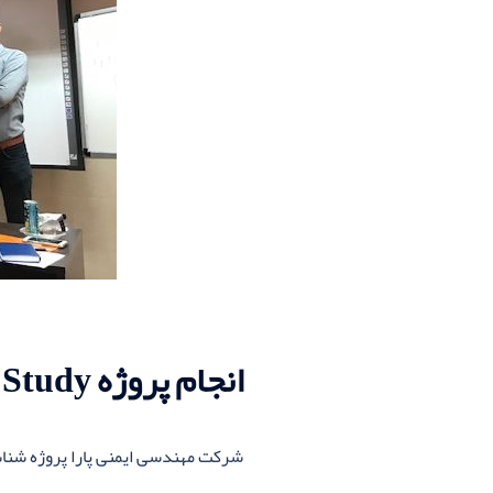
انجام پروژه HAZOP Study در شرکت فولاد تاراز چهارمحال و بختیاری
شرکت مهندسی ایمنی پارا پروژه شناسایی مخاط