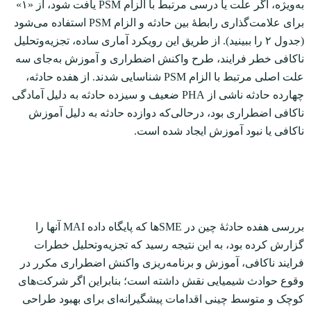
به‌ویژه، اگر علت یا درسی مرتبط با الزام PSM یافت شود، از «۱»
برای علامت‌گذاری رابطۀ بین حادثه و الزام PSM استفاده می‌شود
(جدول ۲ را ببینید). از طریق این رویکرد آماری ساده، تجزیه‌و‌تحلیل
ناکافی خطر فرایند، طرح واکنش اضطراری و آموزش به‌جای سه
علت اصلی مرتبط با الزام PSM شناسایی شدند. از هفده حادثه،
چهارده حادثه ناشی از PHA ضعیف و سیزده حادثه به دلیل آمادگی
ناکافی اضطراری بود، در‌حالی‌که دوازده حادثه به دلیل آموزش
ناکافی یا نبود آموزش ایجاد شده است.
بررسی هفده حادثۀ چین در SMEها که پایگاه داده MAI آن‏ها را
گزارش کرده بود، به این نتیجه رسید که تجزیه‌و‌تحلیل خطرات
فرایند ناکافی، آموزش و برنامه‌ریزی واکنش اضطراری مکرر در
وقوع حوادث شیمیایی نقش داشته است؛ بنابراین اگر شرکت‌های
کوچک و متوسط چینی اقدامات پیشگیرانه‌ای برای بهبود طراحی