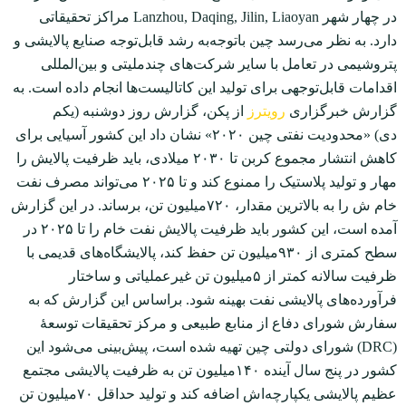
در چهار شهر Lanzhou, Daqing, Jilin, Liaoyan مراکز تحقیقاتی
دارد. به نظر می‌رسد چین باتوجه‌به رشد قابل‌توجه صنایع پالایشی و
پتروشیمی در تعامل با سایر شرکت‌های چندملیتی و بین‌المللی
اقدامات قابل‌توجهی برای تولید این کاتالیست‌ها انجام داده است. به
گزارش خبرگزاری
رویترز
از پکن، گزارش روز دوشنبه (یکم
دی‌) «محدودیت نفتی چین ۲۰۲۰» نشان داد این کشور آسیایی برای
کاهش انتشار مجموع کربن تا ۲۰۳۰ میلادی، باید ظرفیت پالایش را
مهار و تولید پلاستیک را ممنوع کند و تا ۲۰۲۵ می‌تواند مصرف نفت
خام ش را به بالاترین مقدار، ۷۲۰‌میلیون تن، برساند. در این گزارش
آمده است، این کشور باید ظرفیت پالایش نفت خام را تا ۲۰۲۵ در
سطح کمتری از ۹۳۰میلیون تن حفظ کند، پالایشگاه‌های قدیمی با
ظرفیت سالانه کمتر از ۵میلیون تن غیرعملیاتی و ساختار
فرآورده‌های پالایشی نفت بهینه شود. براساس این گزارش که به
سفارش شورای دفاع از منابع طبیعی و مرکز تحقیقات توسعۀ
(DRC) شورای دولتی چین تهیه شده است، پیش‌بینی می‌شود این
کشور در پنج سال آینده ۱۴۰‌میلیون تن به ظرفیت پالایشی مجتمع
عظیم پالایشی یکپارچه‌اش اضافه کند و تولید حداقل ۷۰میلیون تن