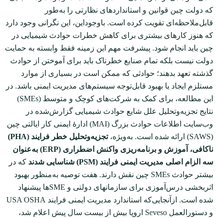
که دولت چین قوانین و استانداردهای نظارتی را به‌طور
قابل‌ملاحظه‌ای تقویت کرده است. با‌وجوداین، این نگرانی وجود دارد
که هنوز کارهای بیشتری برای کاهش خطرات حوادث شیمیایی در
چین باید انجام شود. پیشرفت مهم این زمینه ‌فقط وابسته به حمایت
دولت نیست بلکه تمام صنایع خطرناک باید برای آموختن از حوادث
گذشته تعهد بدهند؛ حوادثی که ممکن است در بسیاری از موارد
مستلزم ایجاد یا بهبود قابل‌توجه سیستم‌های مدیریت ایمنی باشد. در
این مطالعه، برای کمک به شرکت‌های کوچک و متوسط‌ (SMEs)
نتایج تجزیه‌و‌تحلیل علل شایع حوادث شیمیایی گزارش‌شده در
وب‌سایت اطلاعات حوادث بزرگ (MAI) ادارۀ ایمنی کار ایالتی چین
(SAWS) ارائه شده است. به‌ویژه،
تجزیه‌و‌تحلیل خطر فرایند (
PHA)
ناکافی، آموزش و برنامه‌ریزی واکنش اضطراری (ERP) به‌عنوان
سه الزام اصلی مدیریت ایمنی فرایند (PSM) شناسایی شدند
که در
بیشتر حوادث SMEs چین نقش دارند. هفت توصیه به‌منظور بهبود
اثربخشی درس‌آموزی برای سازمان‏های دولتی و SMEها پیشنهاد
شده است. ازآنجایی‌که استاندارد مدیریت ایمنی فرایند USA OSHA
و دستورالعمل Seveso اروپا بیش از بیست‌ سال پیش اعلام شد،