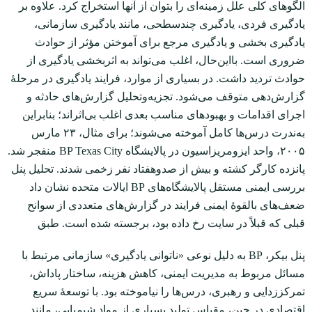
الگوهای کلی علل زمینه‌ای را بتوان از آن‏ها استخراج کرد. علاوه بر
یادگیری فردی، یادگیری چندسطحی، مانند یادگیری سازمانی،
یادگیری بخشی و یادگیری مرجع برای آموختن مؤثر از حوادث
ضروری است. با‌این‌حال، اغلب می‌تواند به اثربخشی یادگیری از
حوادث تردید داشت. در بسیاری از موارد، فرایند یادگیری در مرحلۀ
گزارش‌دهی متوقف می‌شود. تجزیه‌و‌تحلیل گزارش‌های حادثه و
اجرای اقدامات و بهبودهای مناسب بعدی اغلب بی‌اثر‌اند؛ بنابراین
به‌ندرت درس‌ها کامل آموخته می‌شوند؛ برای مثال، ۲۳ مارس
۲۰۰۵، واحد ایزومریزاسیون در پالایشگاه BP Texas City منفجر شد.
پانزده کارگر کشته و بیش از صدوهفتاد نفر زخمی شدند. تحلیل پنل
بررسی ایمنی مستقل پالایشگاه‌های BP ایالات متحده نشان داد
ضعف‌های بالقوۀ ایمنی فرایند در گزارش‌های متعددی از سوانح
قبلی که قبلاً در سایت رخ داده بود، برجسته شده است. طبق
پنل بیکر، BP به دلیل نوعی «ناتوانی یادگیری» سازمانی مرتبط با
مسائل مربوط به مدیریت ایمنی، کاهش هزینه، ساختار پاداش،
تمرکززدایی و رهبری، درس‌ها را نیاموخته بود. با توسعۀ سریع
اقتصادی در چین، مقیاس تولید بسیاری از مواد شیمیایی، مانند