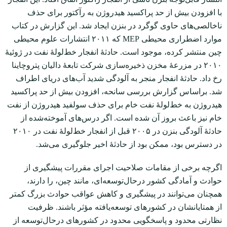
با افزودن بیش از حد پراکسید هیدروژن به رآکتور برای حذف
ناخالصی‌های حاوی گوگرد در بنزن ایجاد شد. این گزارش در کتاب
موارد اضطراری محیطی MEP که ۲۰۱۱ انتشارات علوم محیطی
چین منتشر کرده، موجود است. حادثۀ انفجار خط‌لولۀ نفت در ژوئیۀ
۲۰۱۰ در مزرعۀ مخزن ذخیره‌سازی شرکت تابعۀ دالیان پتروچاینا
رخ داد. حادثۀ انفجار منجر به آلودگی شدید آب‌های دریای اطراف
شد. براساس گزارش بررسی سانحه، افزودن بیش از حد پراکسید
هیدروژن به خط‌لولۀ نفت خام برای حذف سولفید هیدروژن از نفت
خام نیز باعث بروز آن شده است. اگر درس‌های آموخته‌شده از
حادثۀ آلودگی بنزن در ۲۰۰۵ قبل از انفجار خط‌لولۀ نفت در ۲۰۱۰
در دسترس بود، ممکن بود از حادثۀ اخیر جلوگیری می‌شد.
اگرچه برخی از مقامات صلاحیت اجرای مقررات پیشگیری از
حوادث و آمادگی کشور درحال‌توسعه‌ای، مانند چین، را دارند،
همچنان می‌توانند در پیشگیری و کاهش عواقب حوادث بزرگ کمتر
از همتایانشان در کشورهای توسعه‌یافته مؤثر باشند. ظرفیت
نظارتی محدود و پاسخگویی محدود در کشورهای درحال‌توسعه از