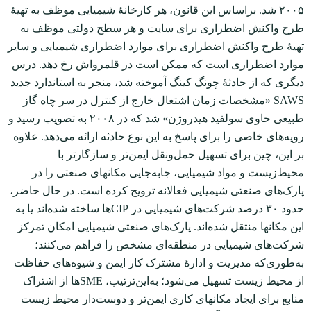
۲۰۰۵ شد. براساس این قانون، هر کارخانۀ شیمیایی موظف به تهیۀ
طرح واکنش اضطراری برای سایت و هر سطح دولتی موظف به
تهیۀ طرح واکنش اضطراری برای موارد اضطراری شیمیایی و سایر
موارد اضطراری است که ممکن است در قلمرواش رخ دهد. درس
دیگری که از حادثۀ چونگ کینگ آموخته شد، منجر به استاندارد جدید
SAWS «مشخصات زمان اشتعال خارج از کنترل در سر چاه گاز
طبیعی حاوی سولفید هیدروژن» شد که در ۲۰۰۸ به تصویب رسید و
رویه‌های خاصی را برای پاسخ به این نوع حادثه ارائه می‌دهد. علاوه
بر این، چین برای تسهیل حمل‌و‌نقل ایمن‌تر و سازگارتر با
محیط‌زیست و مواد شیمیایی، جابه‌جایی مکان‏های صنعتی را در
پارک‌های صنعتی شیمیایی فعالانه ترویج کرده است. در حال حاضر،
حدود ۳۰ درصد شرکت‌های شیمیایی در CIPها ساخته شده‌اند یا به
این‌ مکان‏ها منتقل شده‌اند. پارک‌های صنعتی شیمیایی امکان تمرکز
شرکت‌های شیمیایی در منطقه‌ای مشخص را فراهم می‌کنند؛
به‌طوری‌که مدیریت و ادارۀ مشترک کار ایمن و شیوه‌های حفاظت
از محیط زیست تسهیل می‌شود؛ به‌این‌ترتیب، SMEها از اشتراک
منابع برای ایجاد مکان‏های کاری ایمن‌تر و دوست‌دار محیط زیست