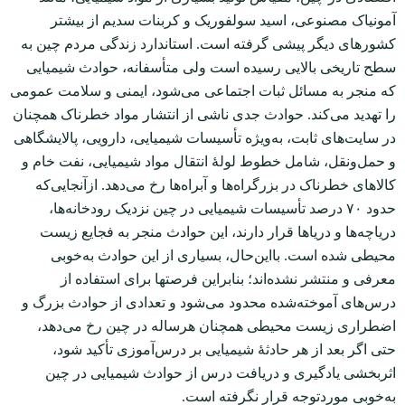
آمونیاک مصنوعی، اسید سولفوریک و کربنات سدیم از بیشتر
کشورهای دیگر پیشی گرفته است. استاندارد زندگی مردم چین به
سطح تاریخی بالایی رسیده است ولی متأسفانه، حوادث شیمیایی
که منجر به مسائل ثبات اجتماعی می‌شود، ایمنی و سلامت عمومی
را تهدید می‌کند. حوادث جدی ناشی از انتشار مواد خطرناک همچنان
در سایت‌های ثابت، به‌ویژه تأسیسات شیمیایی، دارویی، پالایشگاهی
و حمل‌و‌نقل، شامل خطوط لولۀ انتقال مواد شیمیایی، نفت خام و
کالاهای خطرناک در بزرگراه‌ها و آبراه‌ها رخ می‌دهد. ازآنجایی‌که
حدود ۷۰ درصد تأسیسات شیمیایی در چین نزدیک رودخانه‌ها،
دریاچه‌ها و دریاها قرار دارند، این حوادث منجر به فجایع زیست
محیطی شده است. با‌این‌حال، بسیاری از این حوادث به‌خوبی
معرفی و منتشر نشده‌اند؛ بنابراین فرصت‏ها برای استفاده از
درس‌های آموخته‌شده محدود می‌شود و تعدادی از حوادث بزرگ و
اضطراری زیست محیطی همچنان هرساله در چین رخ می‌دهد،
حتی اگر بعد از هر حادثۀ شیمیایی بر درس‌آموزی تأکید شود،
اثربخشی یادگیری و دریافت درس از حوادث شیمیایی در چین
به‌خوبی موردتوجه قرار نگرفته است.