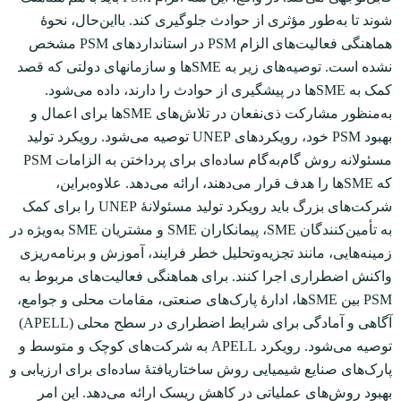
شوند تا به‌طور مؤثری از حوادث جلوگیری کند. بااین‌حال، نحوۀ
هماهنگی فعالیت‌های الزام PSM در استانداردهای PSM مشخص
نشده است. توصیه‌های زیر به SMEها و سازمان‏های دولتی که قصد
کمک به SMEها در پیشگیری از حوادث را دارند، داده می‌شود.
به‌منظور مشارکت ذی‌نفعان در تلاش‌های SMEها برای اعمال و
بهبود PSM خود، رویکردهای UNEP توصیه می‌شود. رویکرد تولید
مسئولانه روش گام‌به‌گام ساده‌ای برای پرداختن به الزامات PSM
که SMEها را هدف قرار می‌دهند، ارائه می‌دهد. علاوه‌براین،
شرکت‌های بزرگ باید رویکرد تولید مسئولانۀ UNEP را برای کمک
به تأمین‌کنندگان SME، پیمانکاران SME و مشتریان SME به‌ویژه در
زمینه‌هایی، مانند تجزیه‌و‌تحلیل خطر فرایند، آموزش و برنامه‌ریزی
واکنش اضطراری اجرا کنند. برای هماهنگی فعالیت‌های مربوط به
PSM بین SMEها، ادارۀ پارک‌های صنعتی، مقامات محلی و جوامع،
آگاهی و آمادگی برای شرایط اضطراری در سطح محلی (APELL)
توصیه می‌شود. رویکرد APELL به شرکت‌های کوچک و متوسط و
پارک‌های صنایع شیمیایی روش ساختاریافتۀ ساده‌ای برای ارزیابی و
بهبود روش‌های عملیاتی در کاهش ریسک ارائه می‌دهد. این امر