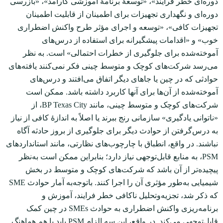
دوره‌ای خطر فرایند»، «توسعۀ برنامۀ آموزشی کارآمد»، «بازرسی
دوره‌ای و نگهداری تجهیزات برای اطمینان از قابلیت اطمینان
تجهیزات کافی»، «توسعه و اجرای مؤثر طرح واکنش اضطراری
خوب» و «اقدامات پیشگیرانه برای استفاده از درس‌های
آموخته‌شده برای جلوگیری از خطرات احتمالی» است. به نظر
می‌رسد شرکت‌های کوچک و متوسط چینی فکر نمی‌کنند یافته‌های
حوادثی که در چین یا جاهای دیگر اتفاق می‌افتند و درس‌های
آموخته‌شده از آن‌ها برای آن‏ها کاربرد داشته باشد. ممکن است
شرکت‌های کوچک و متوسط چینی، مانند BP Texas City، از
«ناتوانی یادگیری» سازمانی رنج ببرند یا اصلاً به اندازۀ کافی از نیاز
به درس‌گرفتن از حوادث دیگر برای جلوگیری از بروز حادثه آگاه
نباشند. در واقع، انطباق با چارچوب‌های نظارتی، مانند استانداردهای
PSM، به منابع قابل‌توجهی نیاز دارد؛ بنابراین ممکن است به‌نظر
پیچیده‌تر از آن باشد که شرکت‌های کوچک و متوسط در بخش
شیمیایی به‌طور مؤثری آن را اجرا کنند. باتوجه‌به آمار حوادث SME
که ذکر شد، تجزیه‌و‌تحلیل ناکافی خطر فرایند، آموزش و
برنامه‌ریزی واکنش اضطراری به حوادث SMEs در چین کمک
قابل‌توجهی می‌کند. در واقع، این سه الزام PSM باید با هم هماهنگ