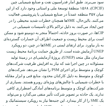
سود می‌برند. طبق آمار فدراسیون نفت و صنایع شیمیایی چین
(CPCIF)، ۱۵۶۸ منطقۀ توسعۀ ملی و استانی وجود دارد که از این
میان ۳۵۷ منطقه عمدتاً در صنایع شیمیایی یا پتروشیمی فعالیت
می‌کنند. با‌این‌حال، SMEها همچنان خطرات شدید محیطی را در
چین ایجاد می‌کنند. به دلیل تراکم بالای تأسیسات شیمیایی در
CIPها، در صورت بروز حادثه، احتمالاً منجر به دومینو شود و ممکن
است برای محیط زیست و جمعیت اطراف آن خسارات گسترده‌ای
به بار بیاورد. برای ارتقای ایمنی در SMEها در چین، دو رویکرد
UNEP آزمایش شده است. از طریق حمایت برنامۀ محیط زیست
سازمان ملل متحد (UNEP)، پروژۀ آزمایشی‌ای در زمینۀ تولید
مسئولانه در چین اجرا شد که نیاز به افزایش ظرفیت شرکت‌های
کوچک و متوسط برای اجرای PSM را نشان می‌دهد. شرکت‌های
کوچک و متوسط به دلیل کارکنان محدود، منابع فنی و ابزار مقابله
با خطرات شیمیایی با چالش‌های ویژه‌ای روبرو هستند. بسیاری از
شرکت‌های کوچک و متوسط برنامه‌های آمادگی اضطراری کافی
ندارند. یک حادثه بر تصویر شرکت تأثیر منفی می‌گذارد و می‌تواند
یک SME را از کار بیندازد. این جنبه‌ها نیاز به رویکرد سیستماتیک و