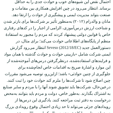
احتمال نقض این شیوه‌های خوب و حوادث جدی را به حداقل
برساند. انتظار می‌رود در چین افزایش همکاری بین مقامات و
صنعت بتواند مدیریت ایمنی و پیشگیری از حوادث را ارتقا دهد.
مانان و والدرام (۲۰۱۲) به‌منظور تأثیر بر شرکت‌ها برای بازتر شدن
و شناخت ارزش درس‌آموزی، الزامی از اجبار را در کدهای رفتاری
خاص یا قوانین دولتی پیشنهاد کردند که مردم را مجبور به استفادۀ
منظم از پایگاه‌های اطلاعاتی حوادث می‌کند؛ برای مثال، در
دستورالعمل جدید Seveso (2012/18/EC) انتظار می‌رود گزارش
ایمنی شرکت شامل «بازبینی حوادث و حوادث گذشته با همان مواد
و فرایندهای استفاده‌شده، درنظرگرفتن درس‌های آموخته‌شده از
این موارد و اشارۀ صریح به اقدامات خاص انجام‌شده برای
جلوگیری از چنین حوادثی» باشد؛ از‌این‌رو، توصیه می‌شود مقررات
چین اصلاح شود تا شرکت‌ها را ملزم کند حوادث خود را ثبت کنند.
درعین‌حال، شرکت‌ها باید تشویق شوند آن‏ها را با مردم و سایر صنایع
به اشتراک بگذارند. به‌طور خاص، دولت و مردم باید بتوانند به‌محض
درخواست به دفتر ثبت مراجعه کنند. یادگیری این درس‌ها از
رویدادهای جزئی می‌تواند تا حد زیادی احتمال وقوع رویدادی بزرگ