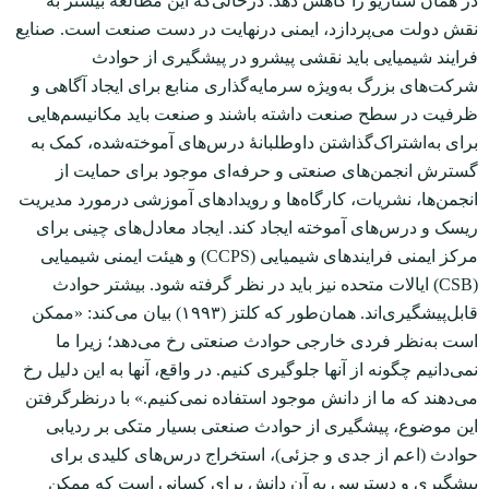
در همان سناریو را کاهش دهد. در‌حالی‌که این مطالعه بیشتر به
نقش دولت می‌پردازد، ایمنی درنهایت در دست صنعت است. صنایع
فرایند شیمیایی باید نقشی پیشرو در پیشگیری از حوادث
شرکت‌های بزرگ به‌ویژه سرمایه‌گذاری منابع برای ایجاد آگاهی و
ظرفیت در سطح صنعت داشته باشند و صنعت باید مکانیسم‌هایی
برای به‌اشتراک‌گذاشتن داوطلبانۀ درس‌های آموخته‌شده، کمک به
گسترش انجمن‌های صنعتی و حرفه‌ای موجود برای حمایت از
انجمن‌ها، نشریات، کارگاه‌ها و رویدادهای آموزشی درمورد مدیریت
ریسک و درس‌های آموخته ایجاد کند. ایجاد معادل‌های چینی برای
مرکز ایمنی فرایندهای شیمیایی (CCPS) و هیئت ایمنی شیمیایی
(CSB) ایالات متحده نیز باید در نظر گرفته شود. بیشتر حوادث
قابل‌پیشگیری‌اند. همان‌طور که کلتز (۱۹۹۳) بیان می‌کند: «ممکن
است به‌نظر فردی خارجی حوادث صنعتی رخ می‌دهد؛ زیرا ما
نمی‌دانیم چگونه از آن‏ها جلوگیری کنیم. در واقع، آن‏ها به این دلیل رخ
می‌دهند که ما از دانش موجود استفاده نمی‌کنیم.» با در‌نظرگرفتن
این موضوع، پیشگیری از حوادث صنعتی بسیار متکی بر ردیابی
حوادث (اعم از جدی و جزئی)، استخراج درس‌های کلیدی برای
پیشگیری و دسترسی به آن دانش برای کسانی است که ممکن