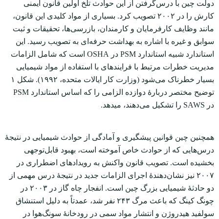
دولت چین با درس‌گرفتن از این حوادث تلخ اولین قانون ایمنی
کارش را در ۲۰۰۲ تصویب کرد. بسیاری از مواد کلیدی این قانون،
مانند وظایف کارفرمایان و کارمندان، بازرسی‌ها، تحقیقات و ثبت
سوابق و غیره با اشاره به بهداشت حرفه‌ای به تصویب رسید. این
استاندارد شبیه استاندارد PSM در OSHA است که شامل الزامات
مدیریت خطرات مرتبط با فرایندهای با استفاده از مواد شیمیایی
بسیار خطرناک می‌شود (وزارت کار ایالات متحده، ۱۹۹۲). شکل ۱
توضیح مختصر دربارۀ دوازده الزامی را که اساس استاندارد PSM
در SAWS را تشکیل می‌دهند، می‏دهد.
همچنین چین قوانین پیشگیری و آمادگی از حوادث شیمیایی در نتیجۀ
درس‌هایی که از حوادث خاص آموخته است، بهبود قابل‌توجهی
بخشیده است. تصویب قانون واکنش به رویدادهای اضطراری در
۲۰۰۷ نیز نشان‌دهندۀ اجرای الزامات جدید در نتیجۀ درس مهمی از
دو حادثۀ شیمیایی بزرگ چین است. انفجار چاه گاز در ۲۰۰۳ در
چونگ کینگ که باعث مرگ ۲۴۳ نفر شد، عمدتاً به دلیل استنشاق
سولفید هیدروژن و انتشار مواد سمی در رودخانۀ سونگ‌هوا در