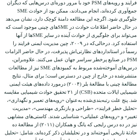
فرایند و رویه‌های PSM خود با مرور دوره‌ای درس‌هایی که دیگران
جمع‌آوری‌ کرده‌اند، انجام می‌دادند، ممکن بود از حوادث SME
جلوگیری شود. اگرچه این مطالعه دامنۀ کوچک دارد، نشان می‌دهد
در حال حاضر اطلاعات حوادث در SMEهای چینی موجود است که
می‌تواند برای جلوگیری از حوادث آینده در سایر SMEها از آن‏ها
استفاده کرد. در‌حالی‌که در ۲۰۰۹، چین مدیریت ایمنی فرایند را
رسماً در استانداردهای نظارتی‌اش پذیرفت، در حال حاضر الزامات
PSM در صنایع پرخطر سراسر جهان عمل می‌کنند. علاوه‌براین،
درس‌های آموخته‌شده مربوط به کمبودهای SME نیز از مطالعات
منتشرشده در خارج از چین در دسترس است؛ برای مثال، نتایج
مطالعۀ چینی با مطالعۀ بلر (۲۰۰۴) درمورد داده‌های هیئت ایمنی
شیمیایی ایالات متحده (CSB) از ۲۱ تحقیق حوادث شیمیایی مقایسه
شد. پنج علت رتبه‌بندی‌شده به‌عنوان «رویه‌های تعمیر و نگهداری»،
«تحلیل خطر فرایند»، «طراحی و بازنگری مهندسی»، «مدیریت
تغییر» و «رویه‌های عملیاتی» شناسایی شدند. کاستی‌های مشابهی
نیز در ده درس رایجی که یانگ و همکاران (۲۰۱۱) از مطالعۀ ده
حادثۀ تاریخی آموخته‌اند و در تحلیلشان ذکر کرده‌اند، شامل: «تحلیل