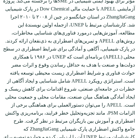
مؤثر برای بهبود ایمنی شیمیایی در SMEها را برجسته می‌کند. پروژۀ
آزمایشی APELL با حمایت مالی Dow Chemical در پارک شیمیایی
ZhangJiaGang در استان جیانگسو در چین از ۲۰۰۸ تا ۲۰۱۰ اجرا
شد. کارشناسان مرتبط با UNEP، ازجمله اولین نویسندۀ این
مطالعه، آموزش‌هایی درمورد فناوری‌های شناسایی مخاطرات،
روش‌های APELL و تمرین‌های اضطراری به ذی‌نفعان ارائه کردند.
در پارک شیمیایی، آگاهی و آمادگی برای شرایط اضطراری در سطح
محلی (APELL) برنامه‌ای است که UNEP در ۱۹۸۶ با همکاری
دولت‌ها و صنعت با هدف به حداقل رساندن وقوع و اثرات مضر
حوادث فناوری و شرایط اضطراری زیست محیطی توسعه یافته
است. استراتژی رویکرد APELL شامل شناسایی و ایجاد آگاهی از
خطرات در جامعه‌ای صنعتی، شروع اقدامات برای کاهش ریسک و
ایجاد آمادگی هماهنگ میان صنعت، مقامات محلی و جمعیت محلی
است. APELL را می‌توان دستورالعملی برای هماهنگی برخی از
الزامات PSM، مانند تجزیه‌و‌تحلیل خطر فرایند، برنامه‌ریزی واکنش
اضطراری و آموزش بین بازیگران مرتبط در نظر گرفت. طرح
جامع واکنش اضطراری پارک شیمیایی ZhangJiaGang که
کارشناسان مرتبط UNEP آن را ارزیابی کرده و چهارده توصیه برای