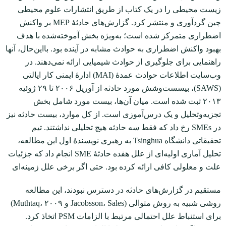
زیست محیطی را در یک کتاب از طریق انتشارات علوم محیطی
چین گردآوری و منتشر کرد. گزارش‌های حادثۀ MEP بر واکنش
اضطراری متمرکز شده است؛ به‌ویژه بخش آموخته‌شده با هدف
بهبود واکنش اضطراری به حوادث مشابه در آینده بود. بااین‌حال، آن‏ها
راهنمایی برای جلوگیری از حوادث شیمیایی ارائه نمی‌دهند. در
وب‌سایت اطلاعات حوادث عمدۀ (MAI) ادارۀ ایمنی کار ایالتی
(SAWS)، بیسست‌وشش مورد حادثه از آوریل ۲۰۰۶ تا ۲۹ ژوئیه
۲۰۱۳ ثبت شده است. میان آن‌ها، بیست مورد شامل بخش
تجزیه‌و‌تحلیل و یک درس‌آموزی است. از کل موارد، بیست حادثه نیز
در SMEs رخ داد که فقط سه حادثه هیچ تحلیلی نداشتند. تیم
تحقیقاتی دانشگاه Tsinghua به رهبری نویسندۀ اول این مطالعه،
تحلیل آماری اولیه‌ای از علل هفده حادثۀ SME انجام داد که جزئیات
علت و معلولی کافی ارائه کرده بود. حتی اگر برخی علل زمینه‌ای
مستقیم در گزارش‌های حادثه در دسترس نبودند، این مطالعه
روشی شبیه به روش متوالی (Jacobsson، Sales و Muthtaq، ۲۰۰۹)
برای استنباط علل احتمالی مرتبط با الزامات PSM اتخاذ کرد.