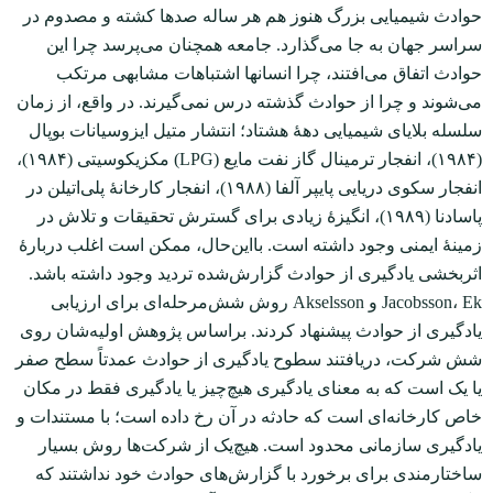
حوادث شیمیایی بزرگ هنوز هم هر ساله صدها کشته و مصدوم در
سراسر جهان به جا می‌گذارد. جامعه همچنان می‌پرسد چرا این
حوادث اتفاق می‌افتند، چرا انسان‏ها اشتباهات مشابهی مرتکب
می‌شوند و چرا از حوادث گذشته درس نمی‌گیرند. در واقع، از زمان
سلسله بلایای شیمیایی دهۀ هشتاد؛ انتشار متیل ایزوسیانات بوپال
(۱۹۸۴)، انفجار ترمینال گاز نفت مایع (LPG) مکزیکوسیتی (۱۹۸۴)،
انفجار سکوی دریایی پایپر آلفا (۱۹۸۸)، انفجار کارخانۀ پلی‌اتیلن در
پاسادنا (۱۹۸۹)، انگیزۀ زیادی برای گسترش تحقیقات و تلاش در
زمینۀ ایمنی وجود داشته است. با‌این‌حال، ممکن است اغلب دربارۀ
اثربخشی یادگیری از حوادث گزارش‌شده تردید وجود داشته باشد.
Jacobsson، Ek و Akselsson روش شش‌مرحله‌ای برای ارزیابی
یادگیری از حوادث پیشنهاد کردند. براساس پژوهش اولیه‌شان روی
شش شرکت، دریافتند سطوح یادگیری از حوادث عمدتاً سطح صفر
یا یک است که به معنای یادگیری هیچ‌چیز یا یادگیری فقط در مکان
خاص کارخانه‌ای است که حادثه در آن رخ داده است؛ با مستندات و
یادگیری سازمانی محدود است. هیچ‌یک از شرکت‌ها روش بسیار
ساختارمندی برای برخورد با گزارش‌های حوادث خود نداشتند که