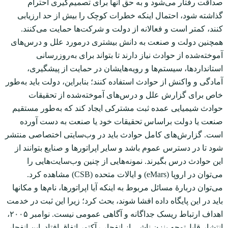
صداقت رفتار می‌شود و به حق آن‏ها برای تصمیم‌گیری احترام
گذاشته شود، احتمال اینکه خطرات کوچک را بیش از حد ارزیابی
کنند، کمتر است و فعالانه از دولت و شرکت‌ها حمایت می‌کنند.
همچنین دولت و صنعت به دانش بیشتری درمورد علل و درس‌های
آموخته‌شده از حوادث نیاز دارند تا بتواند برای به‌روزرسانی
استانداردها، سیستم‌ها و رویه‌هایشان در حمایت از پیشگیری،
آمادگی و واکنش از حوادث استفاده کنند؛ بنابراین، دولت باید به‌طور
خاص برای گزارش علل و درس‌های آموخته‌شده از تحقیقات
حوادث شیمیایی عمده ثبت مشترکی ایجاد کند که به‌طور مستقیم
صنعت یا دولت براساس تحقیقات خود یا صنعت به دست آورده
است. گزارش‌های کامل حوادث باید در وب‌سایتی اختصاصی منتشر
شود تا در دسترس عموم باشد و سایر اپراتورها و صنایع بتوانند از
این حوادث درس بگیرند. نمونه‌هایی از چنین وب‌سایت‌هایی را
می‌توان در اروپا (eMars) و ایالات متحده (CSB) مشاهده کرد.
می‌توان دربارۀ مسائل مربوط به اینکه آیا اپراتورها، نام‌ها و مکان‏ها
باید در این پایگاه داده افشا شوند، بحث کرد؛ زیرا این ثبت در خدمت
اهداف ارتباط ریسک جداگانه و آگاهی عمومی نیست. نوامبر ۲۰۰۵،
انتشار قابل‌توجه بنزن ناشی از انفجار رآکتور اتفاق افتاد. این انفجار